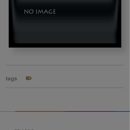
wakabayashi_gazou31_2
tags