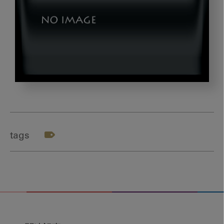
pixta_26503641_M
tags