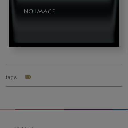
ohashi_title18
tags