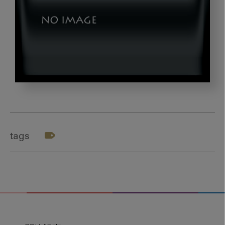
vkids_undou
tags