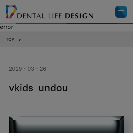
error
TOP
>
2019・03・26
vkids_undou