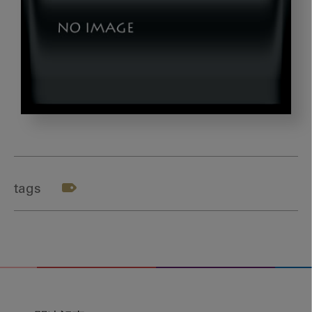
suro_title
tags