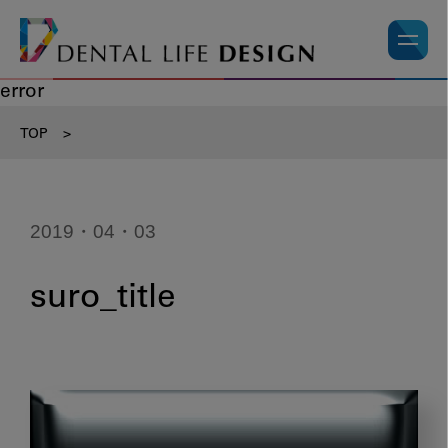
error
TOP
>
2019・04・03
suro_title