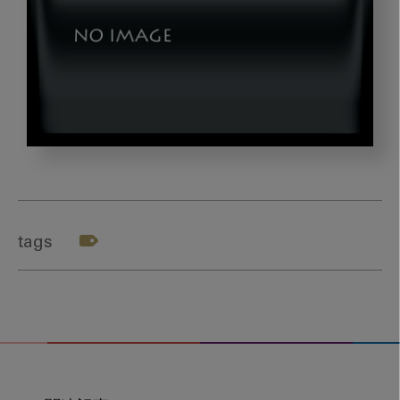
okazaki0422_gazou3
tags