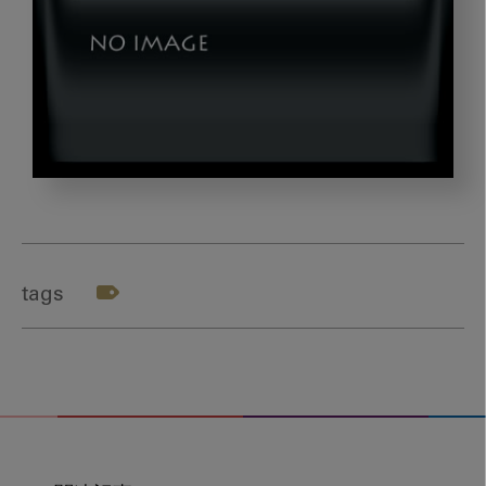
okazaki0422_gazou4
tags