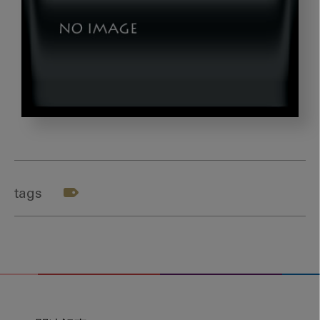
tonogi0422_gazou2
tags