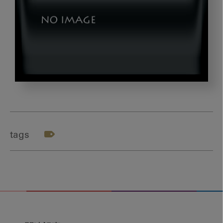
okazaki3_gazou4
tags