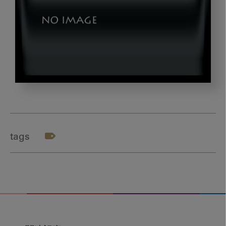
okazaki3_gazou6
tags