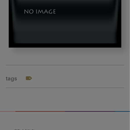
DSC_2674
tags