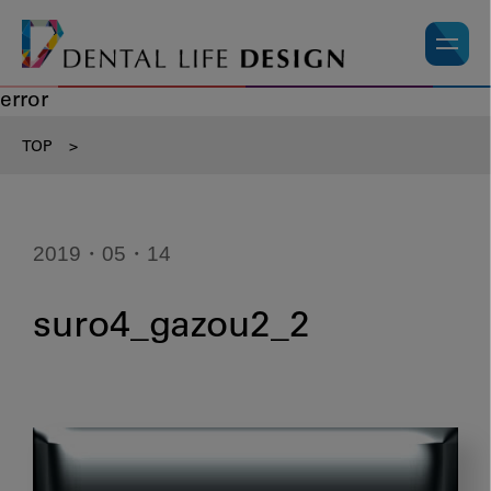
error
TOP
>
2019・05・14
suro4_gazou2_2