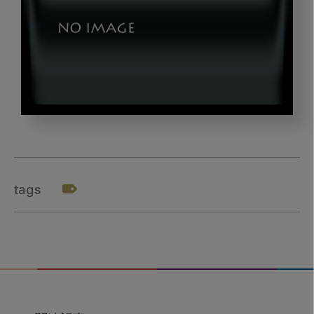
suro4_gazou2_2
tags