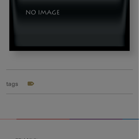
nishi3_gazou2
tags