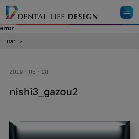
error
TOP
>
2019・05・28
nishi3_gazou2