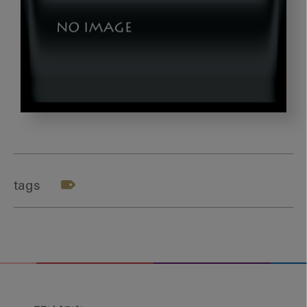
DSC_2609
tags