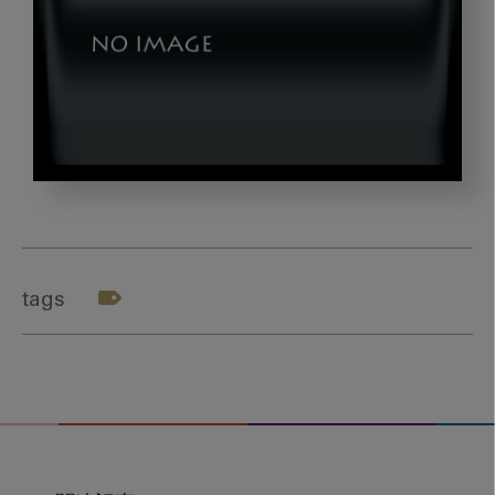
main_vol3
tags