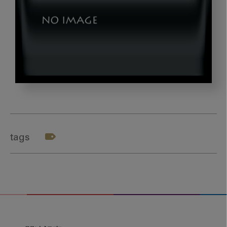
DSC_2816
tags