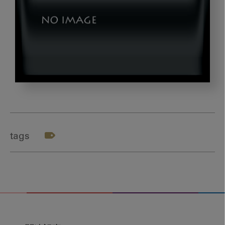
okazaki_gazou6
tags