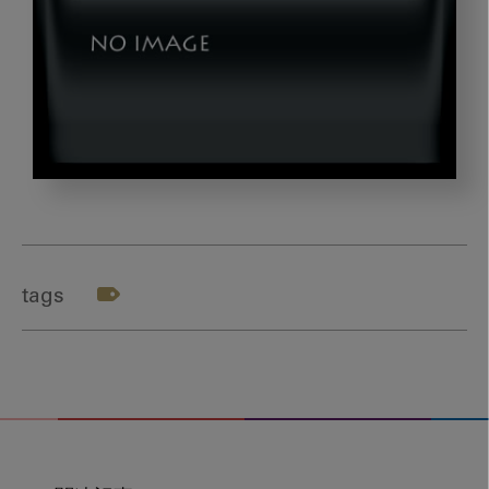
okazaki_g2
tags