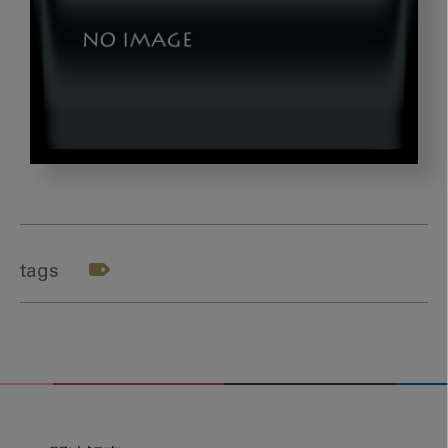
okazaki_g4
tags