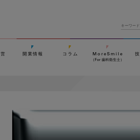
経営
開業情報
コラム
MoreSmile
（For 歯科衛生士）