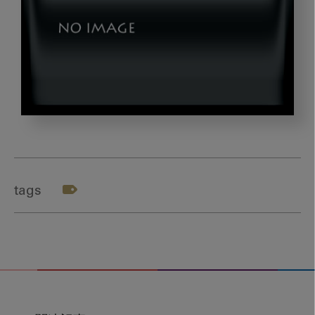
zu1
tags