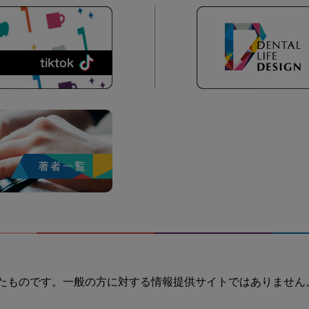
たものです。一般の方に対する情報提供サイトではありません