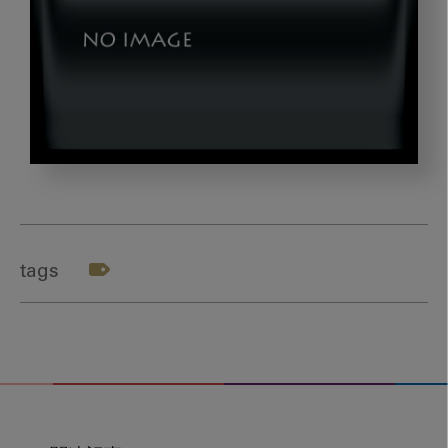
raisensei
tags