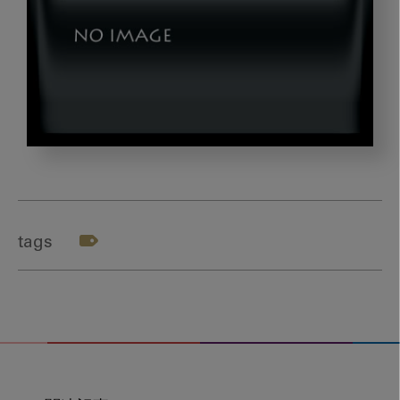
tukiboshi
tags