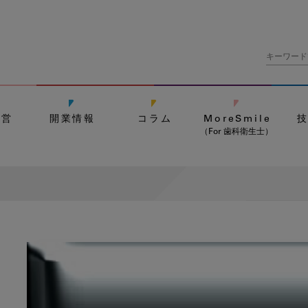
経営
開業情報
コラム
MoreSmile
（For 歯科衛生士）