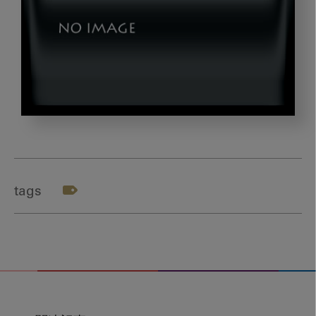
booth2
tags