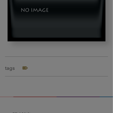
seminer1
tags