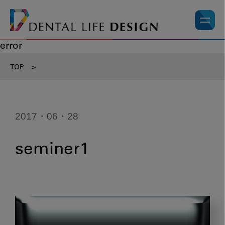
error
TOP
>
2017・06・28
seminer1