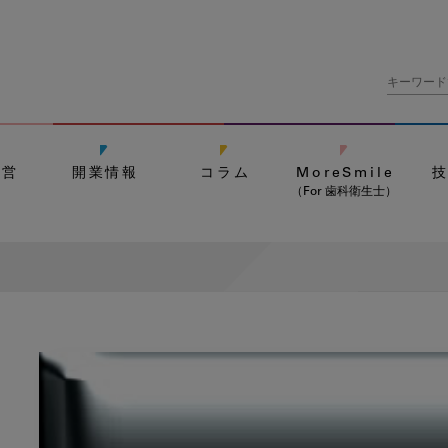
経営
開業情報
コラム
MoreSmile
（For 歯科衛生士）