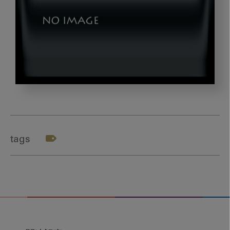
201909_book_title
tags