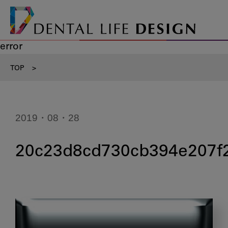
error
TOP
>
2019・08・28
20c23d8cd730cb394e207f