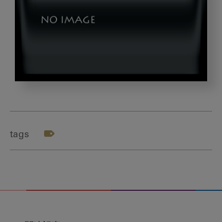
20c23d8cd730cb394e207f2bf3e613ad_s
tags