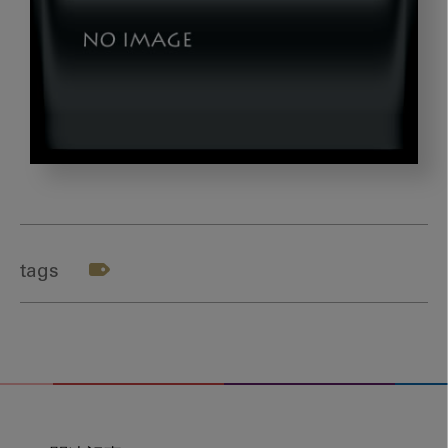
ワ
ン
タ
フ
tags
ト
ブ
ラ
シ