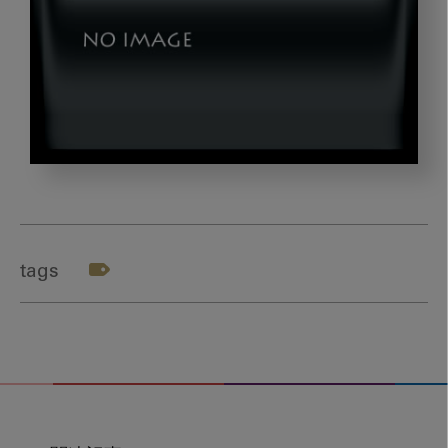
img_205060520_01_il
tags