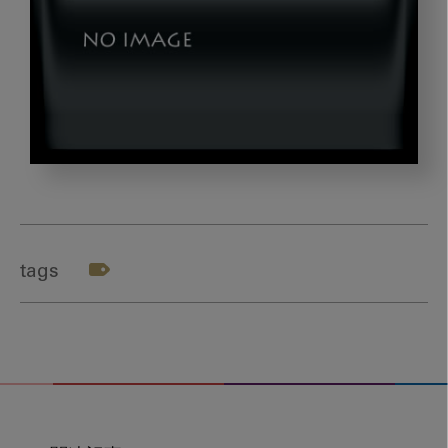
img_205060613_01
tags