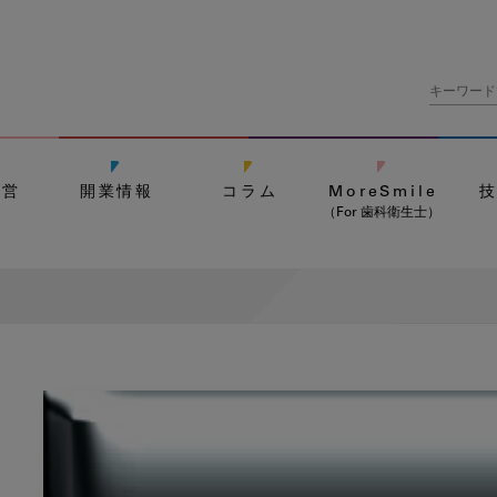
経営
開業情報
コラム
MoreSmile
（For 歯科衛生士）