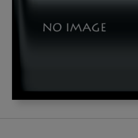
img_205060780_01