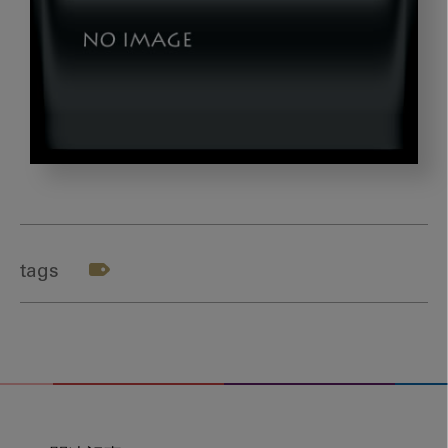
t_case5_2_04
tags