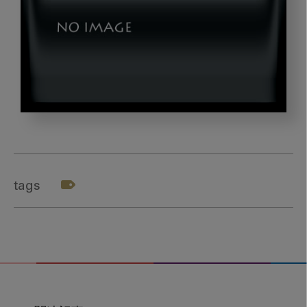
t_case5_2_05
tags