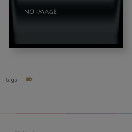
mitunaga6_g1
tags