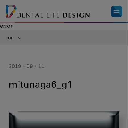
error
TOP
>
2019・09・11
mitunaga6_g1