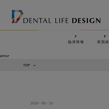
臨床情報
医院
error
TOP
>
2019・09・13