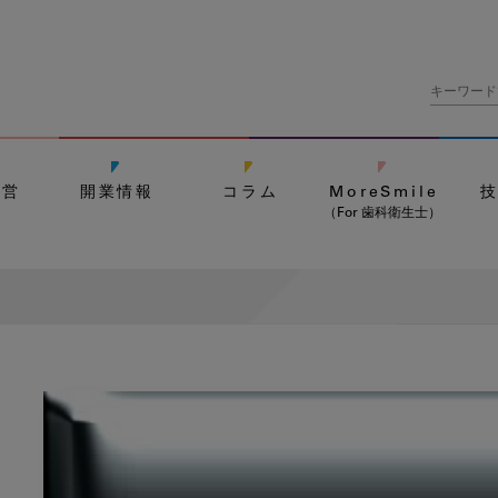
経営
開業情報
コラム
MoreSmile
（For 歯科衛生士）