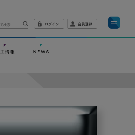
ログイン
会員登録
技工情報
NEWS