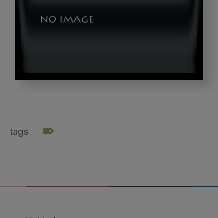
0edace90d6201e37c334b73ea7f0f9a1_m
tags