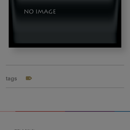
24b0a5eaac1f3c5a1a91763e44ec4d0f_m
tags