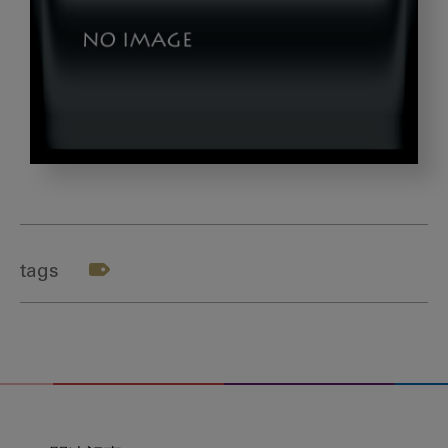
6f08b219866666a84c100eeab391dfa3_l
tags