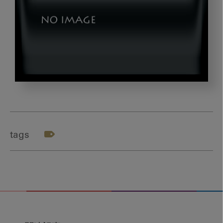
nishii_gazou1
tags