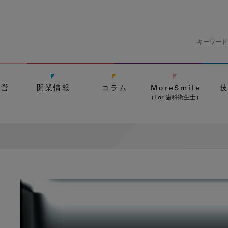
経営
開業情報
コラム
MoreSmile
（For 歯科衛生士）