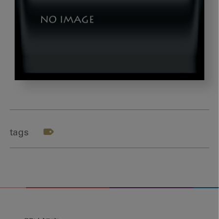
tara
tags