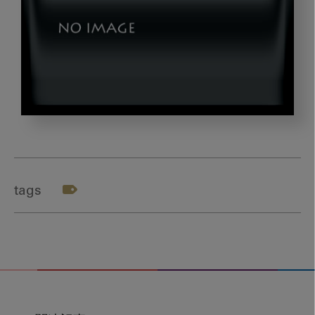
okazaki_ga1
tags