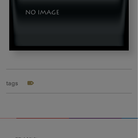
okazaki_title051
tags