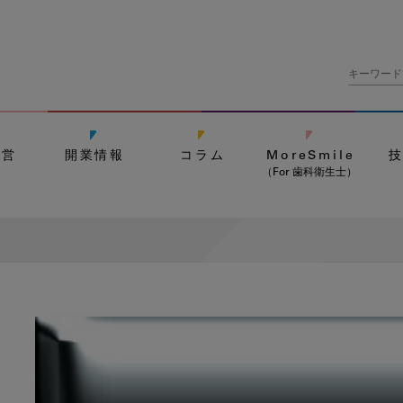
経営
開業情報
コラム
MoreSmile
（For 歯科衛生士）