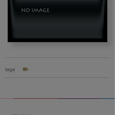
yama_03
tags