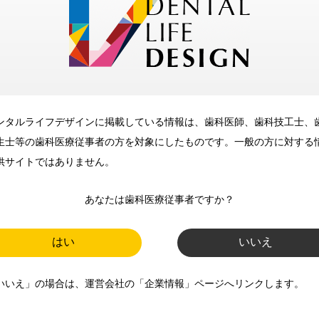
メリット
ンタルライフデザインに掲載している情報は、歯科医師、歯科技工士、
歯科に関するお役立ち情報を
生士等の歯科医療従事者の方を対象にしたものです。一般の方に対する
メールマガジンでお届け
供サイトではありません。
あなたは歯科医療従事者ですか？
ご登録いただいた職種（歯科医
師、歯科衛生士、歯科技工士）に
はい
いいえ
合わせた内容のメールマガジンを
いいえ」の場合は、運営会社の「企業情報」ページへリンクします。
お届けします。