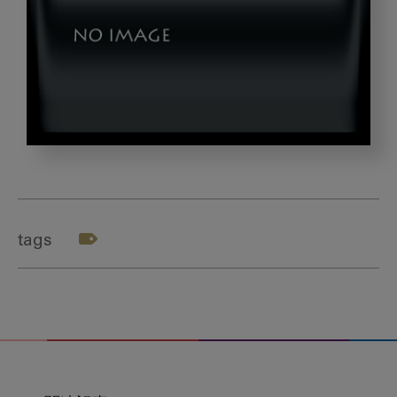
6378594711809a3651e43191c7b065fe_m
tags